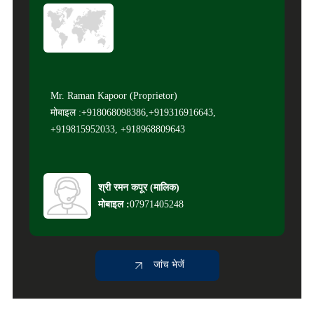
Mr. Raman Kapoor (Proprietor)
मोबाइल :+918068098386,+919316916643,
+919815952033, +918968809643
श्री रमन कपूर
(
मालिक
)
मोबाइल :
07971405248
जांच भेजें