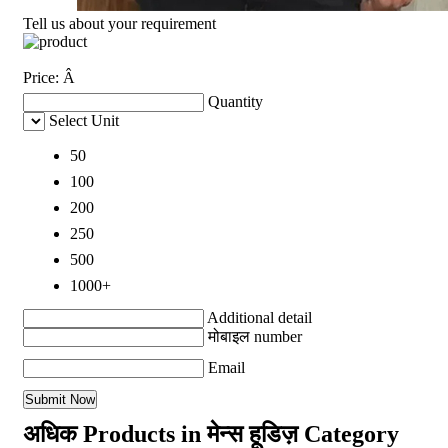
Tell us about your requirement
Price:
Â
Quantity
Select Unit
50
100
200
250
500
1000+
Additional detail
मोबाइल number
Email
अधिक Products in मेन्स हूडिज़ Category