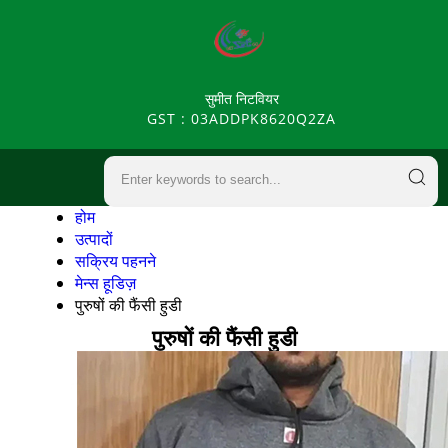
सुमीत निटवियर
GST : 03ADDPK8620Q2ZA
होम
उत्पादों
सक्रिय पहनने
मेन्स हूडिज़
पुरुषों की फैंसी हुडी
पुरुषों की फैंसी हुडी