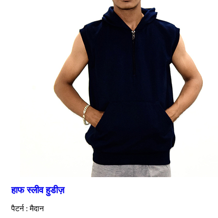
हाफ स्लीव हुडीज़
पैटर्न : मैदान