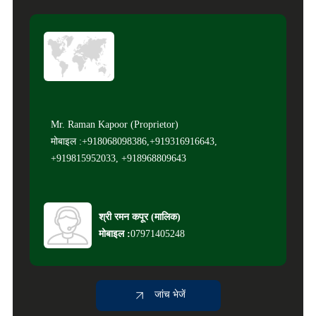
Mr. Raman Kapoor (Proprietor)
मोबाइल :+918068098386,+919316916643,
+919815952033, +918968809643
श्री रमन कपूर
(
मालिक
)
मोबाइल :
07971405248
जांच भेजें