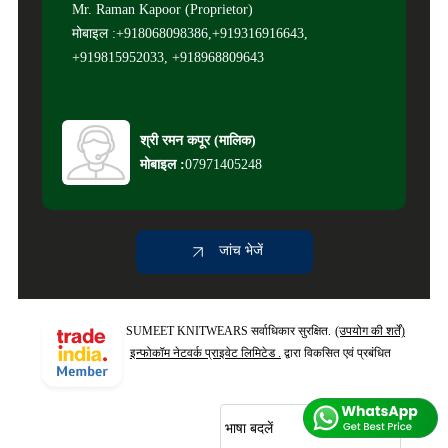
Mr. Raman Kapoor (Proprietor)
मोबाइल :+918068098386,+919316916643,
+919815952033, +918968809643
श्री रमन कपूर
(
मालिक
)
मोबाइल :
07971405248
जांच भेजें
SUMEET KNITWEARS सर्वाधिकार सुरक्षित.
(उपयोग की शर्तें)
इन्फोकॉम नेटवर्क प्राइवेट लिमिटेड .
द्वारा विकसित एवं प्रबंधित
भाषा बदलें