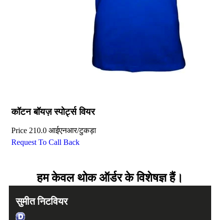
कॉटन बॉयज़ स्पोर्ट्स वियर
Price
210.0 आईएनआर
/
टुकड़ा
Request To Call Back
हम केवल थोक ऑर्डर के विशेषज्ञ हैं।
सुमीत निटवियर